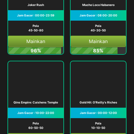
Joker Rush
Mucho Loco Habanero
Jam Gacor : 00:00-23:59
Jam Gacor : 08:00-20:00
Pola
Pola
45-50-80
40-30-50
Mainkan
Mainkan
96%
85%
Qins Empire: Caishens Temple
Gold Hit: O'Reilly's Riches
Jam Gacor : 10:00-22:00
Jam Gacor : 00:00-12:00
Pola
Pola
60-50-50
10-10-50