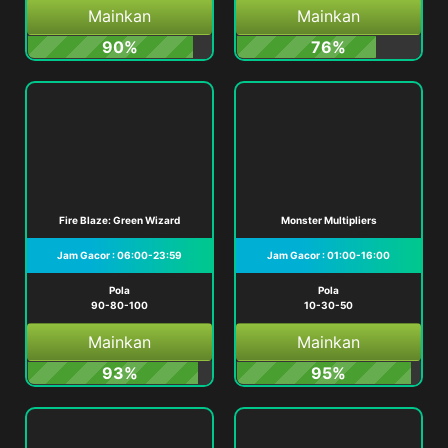
Mainkan
Mainkan
90%
76%
Fire Blaze: Green Wizard
Monster Multipliers
Jam Gacor : 06:00-23:59
Jam Gacor : 01:00-16:00
Pola
Pola
90-80-100
10-30-50
Mainkan
Mainkan
93%
95%