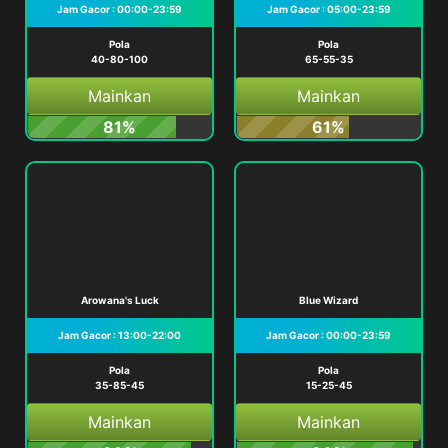
Jam Gacor : 00:00-23:59
Jam Gacor : 05:00-23:59
Pola
Pola
40-80-100
65-55-35
Mainkan
Mainkan
81%
61%
Arowana's Luck
Blue Wizard
Jam Gacor : 13:00-22:00
Jam Gacor : 00:00-23:59
Pola
Pola
35-85-45
15-25-45
Mainkan
Mainkan