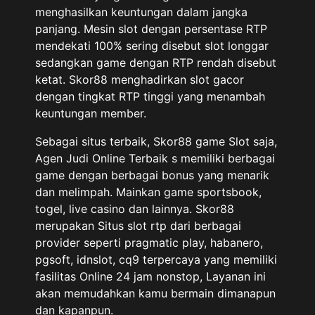
menghasilkan keuntungan dalam jangka
panjang. Mesin slot dengan persentase RTP
mendekati 100% sering disebut slot longgar
sedangkan game dengan RTP rendah disebut
ketat. Skor88 menghadirkan slot gacor
dengan tingkat RTP tinggi yang menambah
keuntungan member.
Sebagai situs terbaik, Skor88 game Slot saja,
Agen Judi Online Terbaik s memiliki berbagai
game dengan berbagai bonus yang menarik
dan melimpah. Mainkan game sportsbook,
togel, live casino dan lainnya. Skor88
merupakan Situs slot rtp dari berbagai
provider seperti pragmatic play, habanero,
pgsoft, idnslot, cq9 terpercaya yang memiliki
fasilitas Online 24 jam nonstop, Layanan ini
akan memudahkan kamu bermain dimanapun
dan kapanpun.