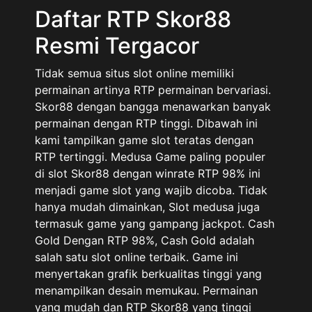
Daftar RTP Skor88
Resmi Tergacor
Tidak semua situs slot online memiliki
permainan artinya RTP permainan bervariasi.
Skor88 dengan bangga menawarkan banyak
permainan dengan RTP tinggi. Dibawah ini
kami tampilkan game slot teratas dengan
RTP tertinggi. Medusa Game paling populer
di slot Skor88 dengan winrate RTP 98% ini
menjadi game slot yang wajib dicoba. Tidak
hanya mudah dimainkan, Slot medusa juga
termasuk game yang gampang jackpot. Cash
Gold Dengan RTP 98%, Cash Gold adalah
salah satu slot online terbaik. Game ini
menyertakan grafik berkualitas tinggi yang
menampilkan desain memukau. Permainan
yang mudah dan RTP Skor88 yang tinggi